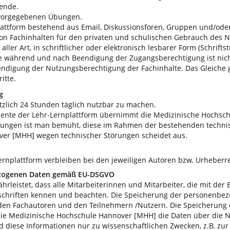
rende.
 vorgegebenen Übungen.
attform bestehend aus Email, Diskussionsforen, Gruppen und/oder
 Fachinhalten für den privaten und schulischen Gebrauch des Nut
aller Art, in schriftlicher oder elektronisch lesbarer Form (Schrifts
e während und nach Beendigung der Zugangsberechtigung ist nicht 
endigung der Nutzungsberechtigung der Fachinhalte. Das Gleiche g
itte.
g
tzlich 24 Stunden täglich nutzbar zu machen.
emente der Lehr-Lernplattform übernimmt die Medizinische Hochsc
htungen ist man bemüht, diese im Rahmen der bestehenden technis
ver [MHH] wegen technischer Störungen scheidet aus.
ernplattform verbleiben bei den jeweiligen Autoren bzw. Urheberr
ezogenen Daten gemäß EU-DSGVO
leistet, dass alle Mitarbeiterinnen und Mitarbeiter, die mit der
orschriften kennen und beachten. Die Speicherung der personenbez
en Fachautoren und den Teilnehmern /Nutzern. Die Speicherung er
 die Medizinische Hochschule Hannover [MHH] die Daten über die 
 diese Informationen nur zu wissenschaftlichen Zwecken, z.B. zur