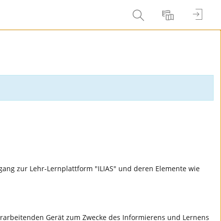
Anmel
Suche
Sprache
ng zur Lehr-Lernplattform "ILIAS" und deren Elemente wie
erarbeitenden Gerät zum Zwecke des Informierens und Lernens